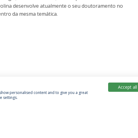
rolina desenvolve atualmente o seu doutoramento no
dentro da mesma temática.
Accept all
, show personalised content and to give you a great
 settings.
Política de Privacidade
Termos & Condições
Direitos do Titular dos Dados