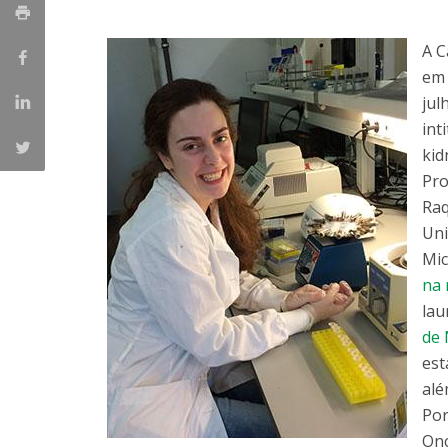
Parcerias Estratégicas
Iniciativas Nacionais
A C
O que dizem sobre a ESB
em 
Candidaturas
jul
Clube de Inovação e Conhecimento
int
kid
Pro
Raq
Uni
Mic
na 
lau
de 
est
alé
Por
Onc