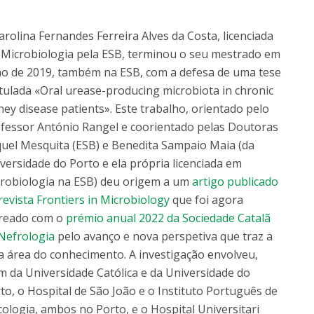
Dia Internacional do Microrganismo
A
Teen Academy
Doutoramentos
arolina Fernandes Ferreira Alves da Costa, licenciada
Bio & Tec: Cientista por um dia
B
Microbiologia pela ESB, terminou o seu mestrado em
Pós-Graduações
Conferências em Biotecnologia
F
ho de 2019, também na ESB, com a defesa de uma tese
Tertúlias na Biotecnologia
R
itulada «Oral urease-producing microbiota in chronic
Formação Avançada
Jornadas de Biotecnologia
ney disease patients». Este trabalho, orientado pelo
fessor António Rangel e coorientado pelas Doutoras
uel Mesquita (ESB) e Benedita Sampaio Maia (da
versidade do Porto e ela própria licenciada em
robiologia na ESB) deu origem a um
artigo publicado
revista Frontiers in Microbiology
que foi agora
reado com o
prémio anual 2022 da Sociedade Catalã
Nefrologia
pelo avanço e nova perspetiva que traz a
a área do conhecimento. A investigação envolveu,
m da Universidade Católica e da Universidade do
to, o Hospital de São João e o Instituto Português de
ologia, ambos no Porto, e o Hospital Universitari