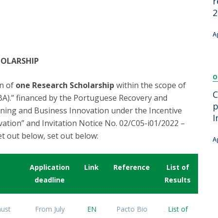
r
Dia Internacional do Microrganismo
2
A
Teen Academy
Doutoramentos
Bio & Tec: Cientista por um dia
B
A
Pós-Graduações
Conferências em Biotecnologia
F
Tertúlias na Biotecnologia
R
HOLARSHIP
Formação Avançada
Jornadas de Biotecnologia
O
on of
one Research Scholarship
within the scope of
C
A).” financed by the Portuguese Recovery and
p
aining and Business Innovation under the Incentive
I
ation” and Invitation Notice No. 02/C05-i01/2022 –
et out below, set out below:
A
Application
Link
Reference
List of
deadline
Results
must
From July
EN
Pacto Bio
List of