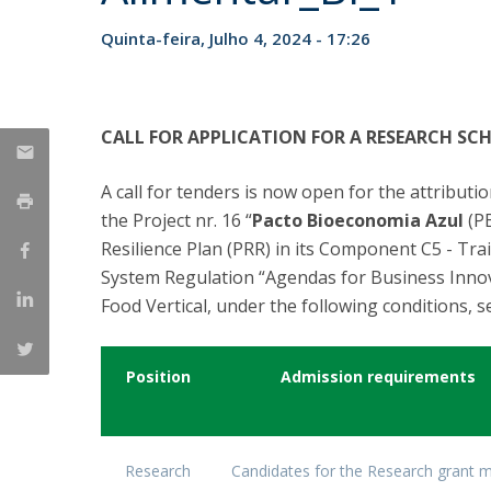
Parcerias Estratégicas
Quinta-feira, Julho 4, 2024 - 17:26
Iniciativas Nacionais
O que dizem sobre a ESB
Candidaturas
Clube de Inovação e Conhecimento
CALL FOR APPLICATION FOR A RESEARCH SC
A call for tenders is now open for the attributi
the Project nr. 16 “
Pacto Bioeconomia Azul
(PB
Resilience Plan (PRR) in its Component C5 - Tr
System Regulation “Agendas for Business Innov
Food Vertical, under the following conditions, s
Position
Admission requirements
Research
Candidates for the Research grant 