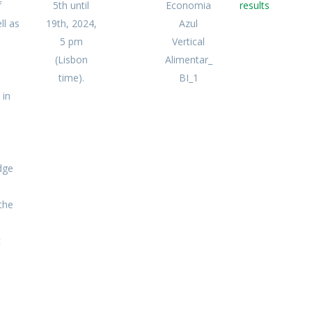
f
5th until
Economia
results
ll as
19th, 2024,
Azul
5 pm
Vertical
(Lisbon
Alimentar_
time).
BI_1
 in
dge
the
c