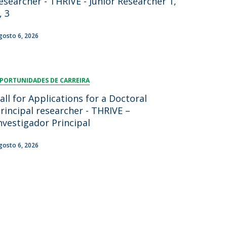
esearcher - THRIVE - Junior Researcher 1,
, 3
lumni
log
gosto 6, 2026
acebook
eceba as notícias para Alumni
PORTUNIDADES DE CARREIRA
all for Applications for a Doctoral
rincipal researcher - THRIVE –
nvestigador Principal
gosto 6, 2026