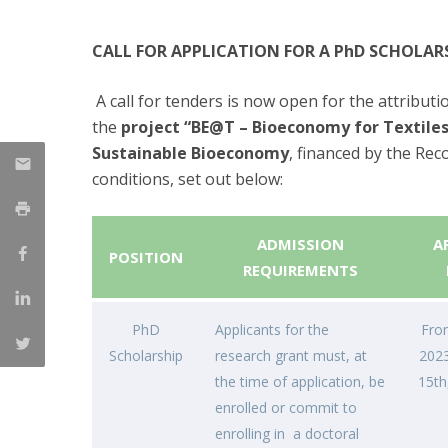
Parcerias Estratégicas
Iniciativas Nacionais
CALL FOR APPLICATION FOR A PhD SCHOLAR
O que dizem sobre a ESB
Candidaturas
A call for tenders is now open for the attribut
Clube de Inovação e Conhecimento
the
project “BE@T – Bioeconomy for Textiles
Sustainable Bioeconomy
, financed by the Rec
conditions, set out below:
ADMISSION
A
POSITION
REQUIREMENTS
PhD
Applicants for the
Fro
Scholarship
research grant must, at
2023
the time of application, be
15th
enrolled or commit to
enrolling in a doctoral