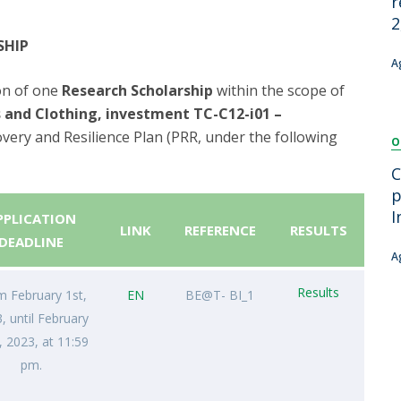
r
Dia Internacional do Microrganismo
2
Teen Academy
Doutoramentos
SHIP
Bio & Tec: Cientista por um dia
A
Pós-Graduações
Conferências em Biotecnologia
ion of one
Research Scholarship
within the scope of
Tertúlias na Biotecnologia
 and Clothing,
investment TC-C12-i01 –
Formação Avançada
Jornadas de Biotecnologia
overy and Resilience Plan (PRR, under the following
O
Laboratório Nacional de Referência para Materiais &
Embalagens
C
CINATE - Laboratório de Análises e Ensaios a Alimentos
p
e Embalagens
I
PPLICATION
LINK
REFERENCE
RESULTS
DEADLINE
A
Results
m February 1st,
EN
BE@T- BI_1
, until February
, 2023, at 11:59
pm.