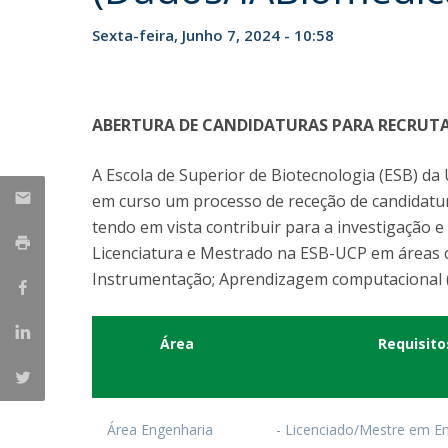
Parcerias Estratégicas
Sexta-feira, Junho 7, 2024 - 10:58
Iniciativas Nacionais
O que dizem sobre a ESB
Candidaturas
Clube de Inovação e Conhecimento
ABERTURA DE CANDIDATURAS PARA RECRUT
A Escola de Superior de Biotecnologia (ESB) da
em curso um processo de receção de candidatur
tendo em vista contribuir para a investigação 
Licenciatura e Mestrado na ESB-UCP em áreas c
Instrumentação; Aprendizagem computacional (
Área
Requisit
Área Engenharia
- Licenciado/Mestre em E