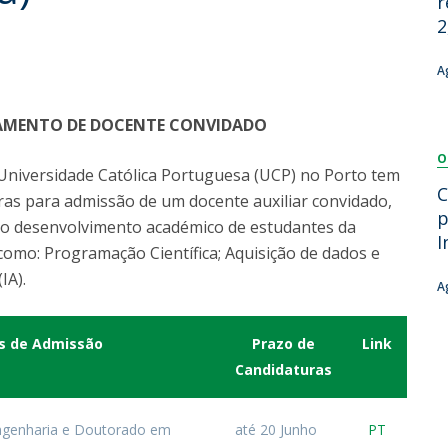
r
Dia Internacional do Microrganismo
2
Teen Academy
Doutoramentos
Bio & Tec: Cientista por um dia
A
Pós-Graduações
Conferências em Biotecnologia
Tertúlias na Biotecnologia
AMENTO DE DOCENTE CONVIDADO
Formação Avançada
Jornadas de Biotecnologia
O
Laboratório Nacional de Referência para Materiais &
 Universidade Católica Portuguesa (UCP) no Porto tem
Embalagens
C
as para admissão de um docente auxiliar convidado,
CINATE - Laboratório de Análises e Ensaios a Alimentos
p
e o desenvolvimento académico de estudantes da
e Embalagens
I
omo: Programação Científica; Aquisição de dados e
IA).
A
os de Admissão
Prazo de
Link
Candidaturas
ngenharia e Doutorado em
até 20 Junho
PT