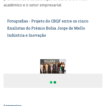
académico e o setor empresarial.
Fotografias - Projeto do CBQF entre os cinco
finalistas do Prémio Bolsa Jorge de Mello
Indústria e Inovação
fiber_manual_record
fiber_manual_record
Categorias: