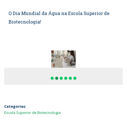
O Dia Mundial da Água na Escola Superior de
Biotecnologia!
fiber_manual_record
fiber_manual_record
fiber_manual_record
fiber_manual_record
fiber_manual_record
fiber_manual_record
Categorias:
Escola Superior de Biotecnologia