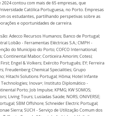
e 2024 contou com mais de 65 empresas, que
niversidade Católica Portuguesa, no Porto. Empresas
com os estudantes, partilhando perspetivas sobre as
orações e oportunidades de carreira.
são: Adecco Recursos Humanos; Banco de Portugal;
tral Lobão - Ferramentas Eléctricas S.A.; CMPH -
nção do Município do Porto; COFCO International;
; Continental Mabor; Corticeira Amorim; Cotesi;
irst; Engel & Volkers; Exército Português; EY; Ferreira
rs; Freudenberg Chemical Specialities; Grupo
no; Hitachi Solutions Portugal; Hôma; Hotel Infante
n Technologies; Inova+; Instituto Diplomático -
ntinental Porto; Job Impulse; KPMG; KW SOMOS;
s; Living Tours; Lusíadas Saúde; NORS; ONIVERSE;
Portugal; SBM Offshore; Schneider Electric Portugal;
Sonae Sierra; SUCH - Serviço de Utilização Comum dos