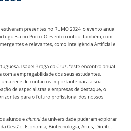
Dia Internacional do Microrganismo
A
Teen Academy
Doutoramentos
Bio & Tec: Cientista por um dia
B
Pós-Graduações
Conferências em Biotecnologia
F
is estiveram presentes no RUMO 2024, o evento anual
Tertúlias na Biotecnologia
R
Portuguesa no Porto. O evento contou, também, com
Formação Avançada
Jornadas de Biotecnologia
ergentes e relevantes, como Inteligência Artificial e
rtuguesa, Isabel Braga da Cruz, “este encontro anual
a com a empregabilidade dos seus estudantes,
 uma rede de contactos importante para a sua
ipação de especialistas e empresas de destaque, o
izontes para o futuro profissional dos nossos
 os alunos e
alumni
da universidade puderam explorar
da Gestão, Economia, Biotecnologia, Artes, Direito,