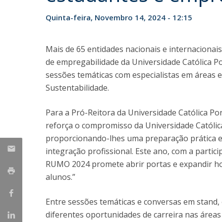
Parcerias Estratégicas
Quinta-feira, Novembro 14, 2024 - 12:15
Iniciativas Nacionais
O que dizem sobre a ESB
Candidaturas
Mais de 65 entidades nacionais e internaciona
Clube de Inovação e Conhecimento
de empregabilidade da Universidade Católica 
sessões temáticas com especialistas em áreas em
Sustentabilidade.
Para a Pró-Reitora da Universidade Católica Po
reforça o compromisso da Universidade Católic
proporcionando-lhes uma preparação prática e
integração profissional. Este ano, com a partic
RUMO 2024 promete abrir portas e expandir hor
alunos.”
Entre sessões temáticas e conversas em stand,
diferentes oportunidades de carreira nas áreas 