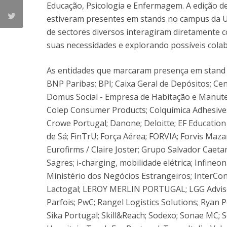
Educação, Psicologia e Enfermagem. A edição d
estiveram presentes em stands no campus da U
de sectores diversos interagiram diretamente 
suas necessidades e explorando possíveis colab
As entidades que marcaram presença em stand 
BNP Paribas; BPI; Caixa Geral de Depósitos; Cen
Domus Social - Empresa de Habitação e Manute
Colep Consumer Products; Colquímica Adhesives
Crowe Portugal; Danone; Deloitte; EF Education F
de Sá; FinTrU; Força Aérea; FORVIA; Forvis Maza
Eurofirms / Claire Joster; Grupo Salvador Caeta
Sagres; i-charging, mobilidade elétrica; Infineo
Ministério dos Negócios Estrangeiros; InterCo
Lactogal; LEROY MERLIN PORTUGAL; LGG Advisor
Parfois; PwC; Rangel Logistics Solutions; Ryan 
Sika Portugal; Skill&Reach; Sodexo; Sonae MC; 