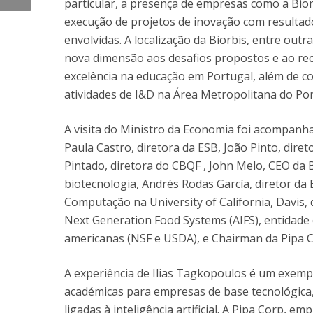
particular, a presença de empresas como a Bio
execução de projetos de inovação com resultad
envolvidas. A localização da Biorbis, entre ou
nova dimensão aos desafios propostos e ao re
excelência na educação em Portugal, além de c
atividades de I&D na Área Metropolitana do Por
A visita do Ministro da Economia foi acompanha
Paula Castro, diretora da ESB, João Pinto, dire
Pintado, diretora do CBQF , John Melo, CEO da
biotecnologia, Andrés Rodas García, diretor da 
Computação na University of California, Davis, d
Next Generation Food Systems (AIFS), entidade
americanas (NSF e USDA), e Chairman da Pipa C
A experiência de Ilias Tagkopoulos é um exemp
académicas para empresas de base tecnológica
ligadas à inteligência artificial. A Pipa Corp, 