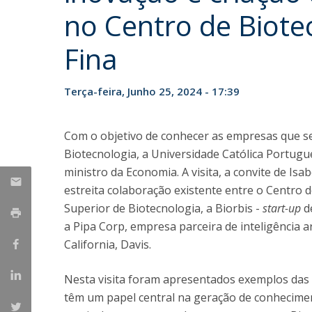
Parcerias Estratégicas
no Centro de Biote
Iniciativas Nacionais
O que dizem sobre a ESB
Fina
Candidaturas
Clube de Inovação e Conhecimento
Terça-feira, Junho 25, 2024 - 17:39
Com o objetivo de conhecer as empresas que se
Biotecnologia, a Universidade Católica Portugu
ministro da Economia. A visita, a convite de Isa
estreita colaboração existente entre o Centro d
Superior de Biotecnologia, a Biorbis -
start-up
de
a Pipa Corp, empresa parceira de inteligência art
California, Davis.
Nesta visita foram apresentados exemplos das
têm um papel central na geração de conhecimen