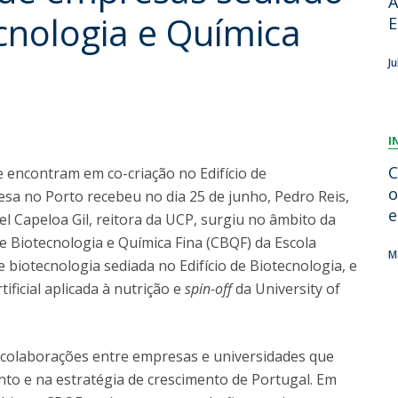
A
Dia Internacional do Microrganismo
cnologia e Química
E
Teen Academy
Doutoramentos
Bio & Tec: Cientista por um dia
J
Pós-Graduações
Conferências em Biotecnologia
Tertúlias na Biotecnologia
Formação Avançada
Jornadas de Biotecnologia
I
Laboratório Nacional de Referência para Materiais &
Embalagens
C
 encontram em co-criação no Edifício de
CINATE - Laboratório de Análises e Ensaios a Alimentos
o
esa no Porto recebeu no dia 25 de junho, Pedro Reis,
e Embalagens
e
bel Capeloa Gil, reitora da UCP, surgiu no âmbito da
e Biotecnologia e Química Fina (CBQF) da Escola
M
 biotecnologia sediada no Edifício de Biotecnologia, e
ificial aplicada à nutrição e
spin-off
da University of
 colaborações entre empresas e universidades que
to e na estratégia de crescimento de Portugal. Em