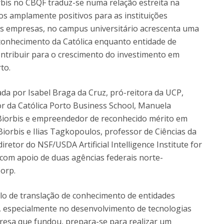
rbis no CBQF traduz-se numa relação estreita na
os amplamente positivos para as instituições
tras empresas, no campus universitário acrescenta uma
conhecimento da Católica enquanto entidade de
ontribuir para o crescimento do investimento em
to.
da por Isabel Braga da Cruz, pró-reitora da UCP,
tor da Católica Porto Business School, Manuela
 Biorbis e empreendedor de reconhecido mérito em
Biorbis e Ilias Tagkopoulos, professor de Ciências da
iretor do NSF/USDA Artificial Intelligence Institute for
 com apoio de duas agências federais norte-
orp.
lo de translação de conhecimento de entidades
, especialmente no desenvolvimento de tecnologias
empresa que fundou, prepara-se para realizar um