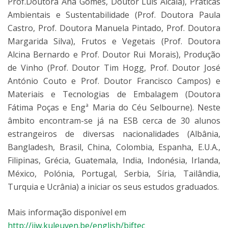
Prof.Doutora Ana Gomes, Doutor Luís Alcalá), Práticas
Ambientais e Sustentabilidade (Prof. Doutora Paula
Castro, Prof. Doutora Manuela Pintado, Prof. Doutora
Margarida Silva), Frutos e Vegetais (Prof. Doutora
Alcina Bernardo e Prof. Doutor Rui Morais), Produção
de Vinho (Prof. Doutor Tim Hogg, Prof. Doutor José
António Couto e Prof. Doutor Francisco Campos) e
Materiais e Tecnologias de Embalagem (Doutora
Fátima Poças e Engª Maria do Céu Selbourne). Neste
âmbito encontram-se já na ESB cerca de 30 alunos
estrangeiros de diversas nacionalidades (Albânia,
Bangladesh, Brasil, China, Colombia, Espanha, E.U.A.,
Filipinas, Grécia, Guatemala, India, Indonésia, Irlanda,
México, Polónia, Portugal, Serbia, Síria, Tailândia,
Turquia e Ucrânia) a iniciar os seus estudos graduados.
Mais informação disponível em
http://iiw.kuleuven.be/english/biftec