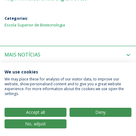
Categorias:
Escola Superior de Biotecnologia
MAIS NOTÍCIAS
PRÓXIMOS EVENTOS
We use cookies
We may place these for analysis of our visitor data, to improve our
website, show personalised content and to give you a great website
experience. For more information about the cookies we use open the
Política de Privacidade
Termos & Condições
settings.
Direitos do Titular dos Dados
Accept all
Deny
No, adjust
© 2026 Universidade Católica Portuguesa