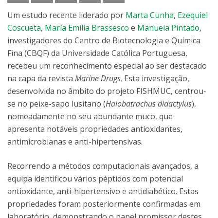
Um estudo recente liderado por
Marta Cunha
,
Ezequiel
Coscueta
,
María Emilia Brassesco
e
Manuela Pintado
,
investigadores do Centro de Biotecnologia e Química
Fina (CBQF) da Universidade Católica Portuguesa,
recebeu um reconhecimento especial ao ser destacado
na capa da revista
Marine Drugs
. Esta investigação,
desenvolvida no âmbito do projeto FISHMUC, centrou-
se no peixe-sapo lusitano (
Halobatrachus didactylus
),
nomeadamente no seu abundante muco, que
apresenta notáveis propriedades antioxidantes,
antimicrobianas e anti-hipertensivas.
Recorrendo a métodos computacionais avançados, a
equipa identificou vários péptidos com potencial
antioxidante, anti-hipertensivo e antidiabético. Estas
propriedades foram posteriormente confirmadas em
laboratório, demonstrando o papel promissor destes