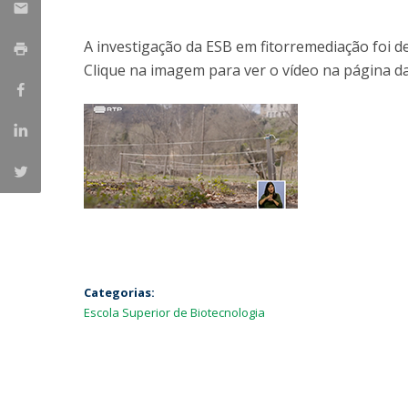
Parcerias Estratégicas
Iniciativas Nacionais
A investigação da ESB em fitorremediação foi 
O que dizem sobre a ESB
Clique na imagem para ver o vídeo na página d
Candidaturas
Clube de Inovação e Conhecimento
Categorias:
Escola Superior de Biotecnologia