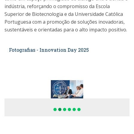
indústria, reforçando o compromisso da Escola
Superior de Biotecnologia e da Universidade Católica
Portuguesa com a promoção de soluções inovadoras,
sustentáveis e orientadas para o alto impacto positivo.
Fotografias - Innovation Day 2025
fiber_manual_record
fiber_manual_record
fiber_manual_record
fiber_manual_record
fiber_manual_record
fiber_manual_record