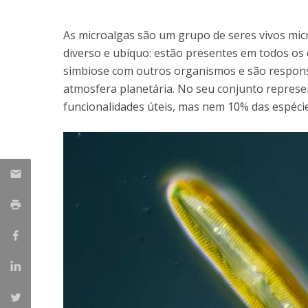
Parcerias Estratégicas
Iniciativas Nacionais
As microalgas são um grupo de seres vivos mi
O que dizem sobre a ESB
diverso e ubíquo: estão presentes em todos os
Candidaturas
simbiose com outros organismos e são responsá
Clube de Inovação e Conhecimento
atmosfera planetária. No seu conjunto represe
funcionalidades úteis, mas nem 10% das espécie