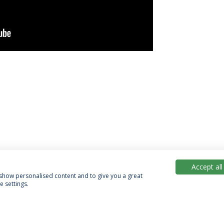
Accept all
, show personalised content and to give you a great
 settings.
Política de Privacidade
Termos & Condições
Direitos do Titular dos Dados