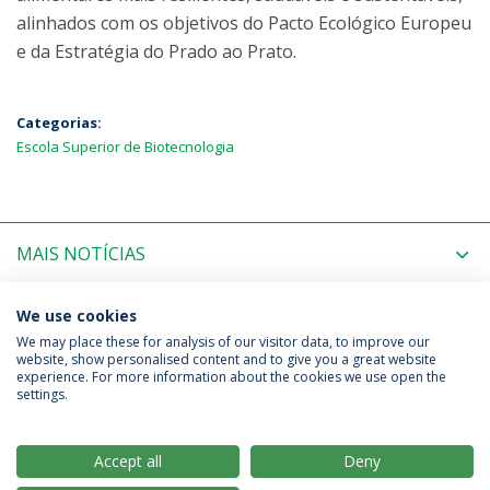
alinhados com os objetivos do Pacto Ecológico Europeu
e da Estratégia do Prado ao Prato.
Categorias:
Escola Superior de Biotecnologia
MAIS NOTÍCIAS
PRÓXIMOS EVENTOS
We use cookies
We may place these for analysis of our visitor data, to improve our
website, show personalised content and to give you a great website
experience. For more information about the cookies we use open the
Política de Privacidade
Termos & Condições
settings.
Direitos do Titular dos Dados
Accept all
Deny