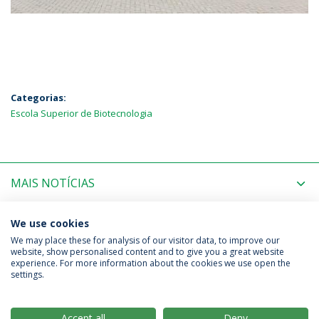
Categorias:
Escola Superior de Biotecnologia
MAIS NOTÍCIAS
PRÓXIMOS EVENTOS
We use cookies
We may place these for analysis of our visitor data, to improve our
website, show personalised content and to give you a great website
experience. For more information about the cookies we use open the
Política de Privacidade
Termos & Condições
settings.
Direitos do Titular dos Dados
Accept all
Deny