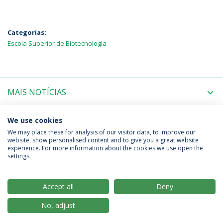
Categorias:
Escola Superior de Biotecnologia
MAIS NOTÍCIAS
PRÓXIMOS EVENTOS
We use cookies
We may place these for analysis of our visitor data, to improve our
website, show personalised content and to give you a great website
experience. For more information about the cookies we use open the
Política de Privacidade
Termos & Condições
settings.
Direitos do Titular dos Dados
Accept all
Deny
No, adjust
© 2026 Universidade Católica Portuguesa