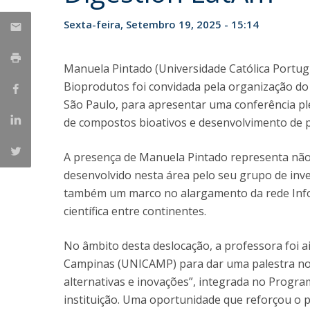
Parcerias Estratégicas
Sexta-feira, Setembro 19, 2025 - 15:14
Iniciativas Nacionais
O que dizem sobre a ESB
Candidaturas
Manuela Pintado (Universidade Católica Portugu
Clube de Inovação e Conhecimento
Bioprodutos foi convidada pela organização do
São Paulo, para apresentar uma conferência pl
de compostos bioativos e desenvolvimento de p
A presença de Manuela Pintado representa não
desenvolvido nesta área pelo seu grupo de inv
também um marco no alargamento da rede InfoG
científica entre continentes.
No âmbito desta deslocação, a professora foi a
Campinas (UNICAMP) para dar uma palestra no t
alternativas e inovações”, integrada no Progr
instituição. Uma oportunidade que reforçou o p