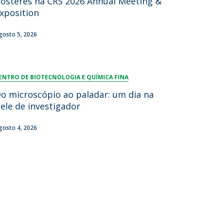
ósteres na CRS 2026 Annual Meeting &
xposition
lumni
log
gosto 5, 2026
acebook
eceba as notícias para Alumni
ENTRO DE BIOTECNOLOGIA E QUÍMICA FINA
o microscópio ao paladar: um dia na
ele de investigador
gosto 4, 2026