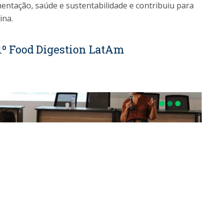
imentação, saúde e sustentabilidade e contribuiu para
ina.
 1º Food Digestion LatAm
fiber_manual_record
fiber_manual_record
fiber_manual_record