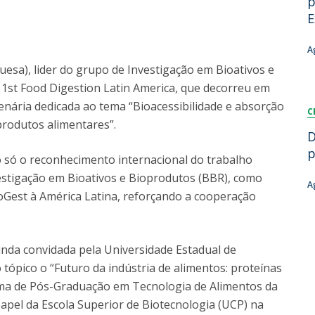
p
Dia Internacional do Microrganismo
E
A
Teen Academy
Doutoramentos
Bio & Tec: Cientista por um dia
B
A
Pós-Graduações
Conferências em Biotecnologia
F
esa), lider do grupo de Investigação em Bioativos e
Tertúlias na Biotecnologia
R
 1st Food Digestion Latin America, que decorreu em
Formação Avançada
Jornadas de Biotecnologia
enária dedicada ao tema “Bioacessibilidade e absorção
C
rodutos alimentares”.
D
p
 só o reconhecimento internacional do trabalho
estigação em Bioativos e Bioprodutos (BBR), como
A
est à América Latina, reforçando a cooperação
inda convidada pela Universidade Estadual de
ópico o “Futuro da indústria de alimentos: proteínas
ama de Pós-Graduação em Tecnologia de Alimentos da
apel da Escola Superior de Biotecnologia (UCP) na