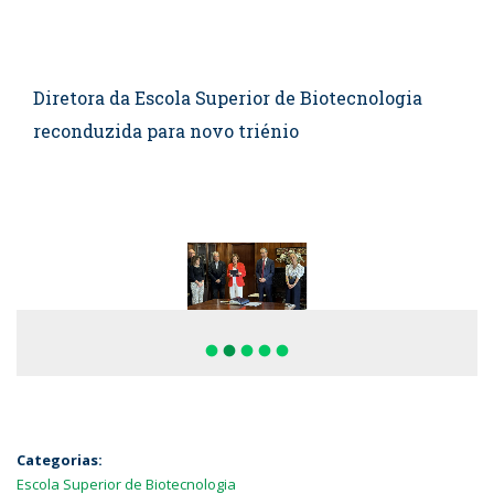
Diretora da Escola Superior de Biotecnologia
reconduzida para novo triénio
fiber_manual_record
fiber_manual_record
fiber_manual_record
fiber_manual_record
fiber_manual_record
Categorias:
Escola Superior de Biotecnologia