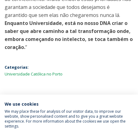
garantam a sociedade que todos desejamos é
garantido que sem elas não chegaremos nunca lá.
Enquanto Universidade, está no nosso DNA criar o
saber que abre caminho a tal transformação onde,
embora começando no intelecto, se toca também o
coração.
”
Categorias:
Universidade Católica no Porto
MAIS NOTÍCIAS
We use cookies
We may place these for analysis of our visitor data, to improve our
website, show personalised content and to give you a great website
experience. For more information about the cookies we use open the
Política de Privacidade
Termos & Condições
settings.
Direitos do Titular dos Dados