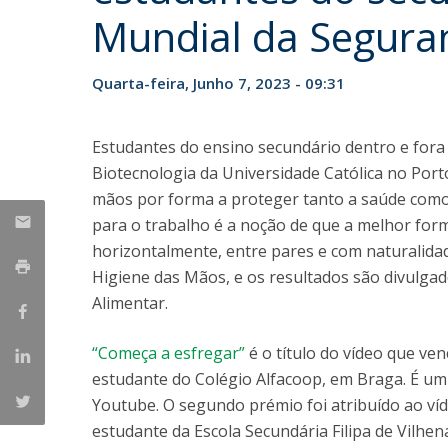
Parcerias Estratégicas
Mundial da Segura
Iniciativas Nacionais
O que dizem sobre a ESB
Quarta-feira, Junho 7, 2023 - 09:31
Candidaturas
Clube de Inovação e Conhecimento
Estudantes do ensino secundário dentro e fora 
Biotecnologia da Universidade Católica no Porto
mãos por forma a proteger tanto a saúde como 
para o trabalho é a noção de que a melhor forma
horizontalmente, entre pares e com naturalidad
Higiene das Mãos, e os resultados são divulgad
Alimentar.
“Começa a esfregar”
é o título do vídeo que ven
estudante do Colégio Alfacoop, em Braga. É um
Youtube. O segundo prémio foi atribuído ao ví
estudante da Escola Secundária Filipa de Vilhen