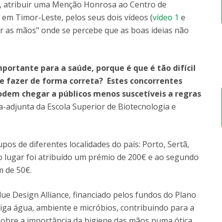
m, atribuir uma Menção Honrosa ao Centro de
em Timor-Leste, pelos seus dois vídeos (
vídeo 1
e
var as mãos" onde se percebe que as boas ideias não
portante para a saúde, porque é que é tão difícil
e fazer de forma correta? Estes concorrentes
dem chegar a públicos menos suscetíveis a regras
ora-adjunta da Escola Superior de Biotecnologia e
os de diferentes localidades do país: Porto, Sertã,
o lugar foi atribuído um prémio de 200€ e ao segundo
 de 50€.
Blue Design Alliance, financiado pelos fundos do Plano
liga água, ambiente e micróbios, contribuindo para a
obre a importância da higiene das mãos numa ótica