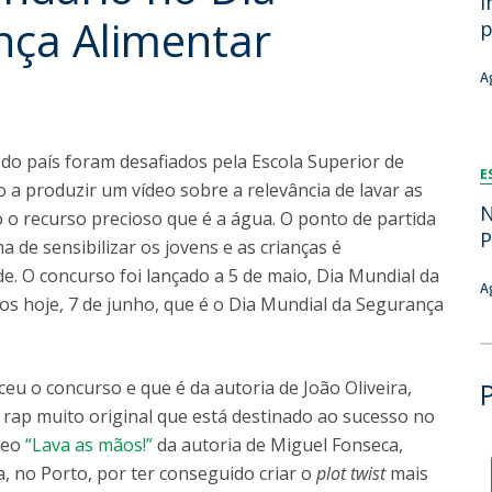
i
Dia Internacional do Microrganismo
nça Alimentar
p
Teen Academy
Doutoramentos
Bio & Tec: Cientista por um dia
A
Pós-Graduações
Conferências em Biotecnologia
Tertúlias na Biotecnologia
Formação Avançada
Jornadas de Biotecnologia
do país foram desafiados pela Escola Superior de
E
Laboratório Nacional de Referência para Materiais &
 a produzir um vídeo sobre a relevância de lavar as
Embalagens
N
o recurso precioso que é a água. O ponto de partida
CINATE - Laboratório de Análises e Ensaios a Alimentos
P
 de sensibilizar os jovens e as crianças é
e Embalagens
e. O concurso foi lançado a 5 de maio, Dia Mundial da
A
os hoje, 7 de junho, que é o Dia Mundial da Segurança
ceu o concurso e que é da autoria de João Oliveira,
 rap muito original que está destinado ao sucesso no
deo
“Lava as mãos!”
da autoria de Miguel Fonseca,
a, no Porto, por ter conseguido criar o
plot twist
mais