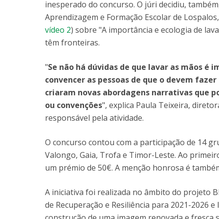
inesperado do concurso. O júri decidiu, també
Aprendizagem e Formação Escolar de Lospalos, 
vídeo 2
) sobre "A importância e ecologia de la
têm fronteiras.
"
Se não há dúvidas de que lavar as mãos é im
convencer as pessoas de que o devem fazer 
criaram novas abordagens narrativas que po
ou convenções
", explica Paula Teixeira, diret
responsável pela atividade.
O concurso contou com a participação de 14 grup
Valongo, Gaia, Trofa e Timor-Leste. Ao primeir
um prémio de 50€. A menção honrosa é também
A iniciativa foi realizada no âmbito do projeto 
de Recuperação e Resiliência para 2021-2026 e 
construção de uma imagem renovada e fresca s