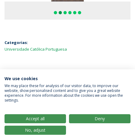
fiber_manual_record
fiber_manual_record
fiber_manual_record
fiber_manual_record
fiber_manual_record
fiber_manual_record
Categorias:
Universidade Católica Portuguesa
MAIS NOTÍCIAS
We use cookies
We may place these for analysis of our visitor data, to improve our
website, show personalised content and to give you a great website
experience. For more information about the cookies we use open the
Política de Privacidade
Termos & Condições
settings.
Direitos do Titular dos Dados
Accept all
Deny
No, adjust
© 2026 Universidade Católica Portuguesa