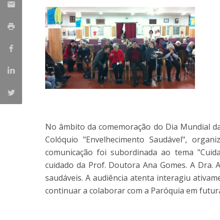
Parcerias Estratégicas
Iniciativas Nacionais
O que dizem sobre a ESB
Candidaturas
Clube de Inovação e Conhecimento
No âmbito da comemoração do Dia Mundial da S
Colóquio "Envelhecimento Saudável", organ
comunicação foi subordinada ao tema "Cuid
cuidado da Prof. Doutora Ana Gomes. A Dra.
saudáveis. A audiência atenta interagiu ativam
continuar a colaborar com a Paróquia em futuras