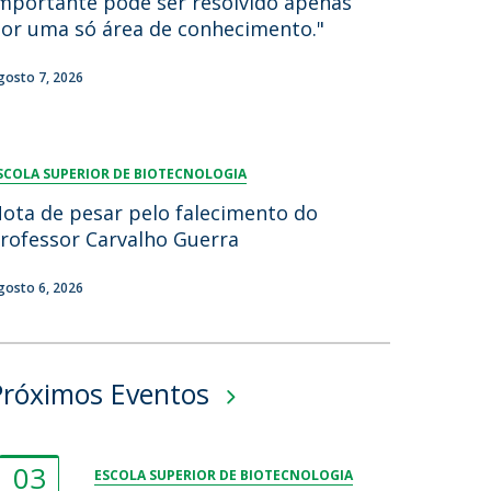
mportante pode ser resolvido apenas
or uma só área de conhecimento."
lumni
log
gosto 7, 2026
acebook
eceba as notícias para Alumni
SCOLA SUPERIOR DE BIOTECNOLOGIA
ota de pesar pelo falecimento do
rofessor Carvalho Guerra
gosto 6, 2026
Próximos Eventos
03
ESCOLA SUPERIOR DE BIOTECNOLOGIA