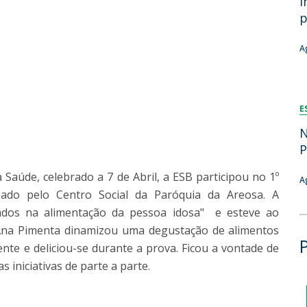
i
Dia Internacional do Microrganismo
p
A
Teen Academy
Doutoramentos
Bio & Tec: Cientista por um dia
B
A
Pós-Graduações
Conferências em Biotecnologia
F
Tertúlias na Biotecnologia
R
Formação Avançada
Jornadas de Biotecnologia
E
N
P
aúde, celebrado a 7 de Abril, a ESB participou no 1º
A
izado pelo Centro Social da Paróquia da Areosa. A
ados na alimentação da pessoa idosa" e esteve ao
 Ana Pimenta dinamizou uma degustação de alimentos
ente e deliciou-se durante a prova. Ficou a vontade de
 iniciativas de parte a parte.