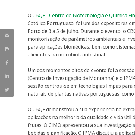
Parcerias Estratégicas
Iniciativas Nacionais
O
CBQF - Centro de Biotecnologia e Química Fi
O que dizem sobre a ESB
Católica Portuguesa, foi um dos expositores em
Candidaturas
Porto de 3 a 5 de julho. Durante o evento, o 
Clube de Inovação e Conhecimento
monitorização de parâmetros ambientais e inve
para aplicações biomédicas, bem como sistema
alimentos na microbiota intestinal.
Um dos momentos altos do evento foi a sessã
(Centro de Investigação de Montanha) e o IPMA
sessão centrou-se em tecnologias limpas para o
naturais de plantas nativas portuguesas, como 
O CBQF demonstrou a sua experiência na extraç
aplicações na melhoria da qualidade e vida útil 
frutas. O CIMO apresentou a sua investigação
bebidas e panificação. O IPMA discutiu a aplica