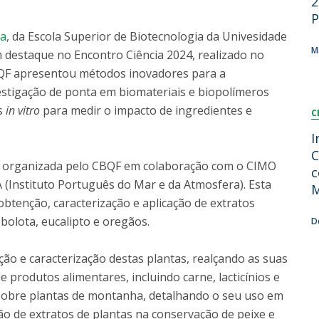
2
Dia Internacional do Microrganismo
P
Teen Academy
Doutoramentos
na
, da Escola Superior de Biotecnologia da Univesidade
Bio & Tec: Cientista por um dia
M
 destaque no Encontro Ciência 2024, realizado no
Pós-Graduações
Conferências em Biotecnologia
CBQF apresentou métodos inovadores para a
Tertúlias na Biotecnologia
stigação de ponta em biomateriais e biopolímeros
Formação Avançada
Jornadas de Biotecnologia
s
in vitro
para medir o impacto de ingredientes e
C
Laboratório Nacional de Referência para Materiais &
Embalagens
I
CINATE - Laboratório de Análises e Ensaios a Alimentos
C
o organizada pelo CBQF em colaboração com o CIMO
e Embalagens
c
 (Instituto Português do Mar e da Atmosfera). Esta
M
btenção, caracterização e aplicação de extratos
bolota, eucalipto e oregãos.
D
ão e caracterização destas plantas, realçando as suas
de produtos alimentares, incluindo carne, lacticínios e
 sobre plantas de montanha, detalhando o seu uso em
ção de extratos de plantas na conservação de peixe e