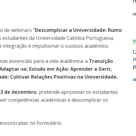
m
Dia Internacional do Microrganismo
Teen Academy
Doutoramentos
A
Bio & Tec: Cientista por um dia
Pós-Graduações
Conferências em Biotecnologia
o de webinars “
Descomplicar a Universidade: Rumo
Tertúlias na Biotecnologia
s estudantes da Universidade Católica Portuguesa,
Formação Avançada
U
Jornadas de Biotecnologia
 a integração e impulsionar o sucesso académico.
Laboratório Nacional de Referência para Materiais &
U
Embalagens
i
as essenciais para a vida académica: a
Transição
CINATE - Laboratório de Análises e Ensaios a Alimentos
p
 Adaptar-se; Estudo em Ação: Aprender a Gerir,
e Embalagens
de: Cultivar Relações Positivas na Universidade.
A
a 3 de dezembro
, pretende aproximar os estudantes
ver competências académicas e descomplicar os
encontradas no formulário.