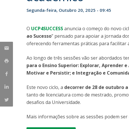
Parcerias Estratégicas
Segunda-feira, Outubro 20, 2025 - 09:45
Iniciativas Nacionais
O que dizem sobre a ESB
Candidaturas
O
UCP4SUCCESS
anuncia o começo do novo cicl
Clube de Inovação e Conhecimento
ao Sucesso
” pensado para apoiar a jornada do
oferecendo ferramentas práticas para facilitar
Ao longo de três sessões vão ser abordados tem
para o Ensino Superior: Explorar, Aprender e
Motivar e Persistir; e Integração e Comunida
Este novo ciclo, a
decorrer de 28 de outubro 
tanto de licenciatura como de mestrado, promo
desafios da Universidade.
Mais informações sobre as sessões podem ser 