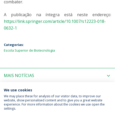
combater.
A publicação na íntegra está neste endereço:
https://link.springer.com/article/10.1007/s12223-018-
0632-1
Categorias:
Escola Superior de Biotecnologia
MAIS NOTÍCIAS
PRÓXIMOS EVENTOS
We use cookies
We may place these for analysis of our visitor data, to improve our
website, show personalised content and to give you a great website
experience. For more information about the cookies we use open the
Política de Privacidade
Termos & Condições
settings.
Direitos do Titular dos Dados