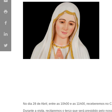
Parcerias Estratégicas
Iniciativas Nacionais
O que dizem sobre a ESB
Candidaturas
Clube de Inovação e Conhecimento
No dia 28 de Abril, entre as 10h00 e as 11h00, receberemos no 
Durante a visita, recitaremos o terço que será presidido pelo n