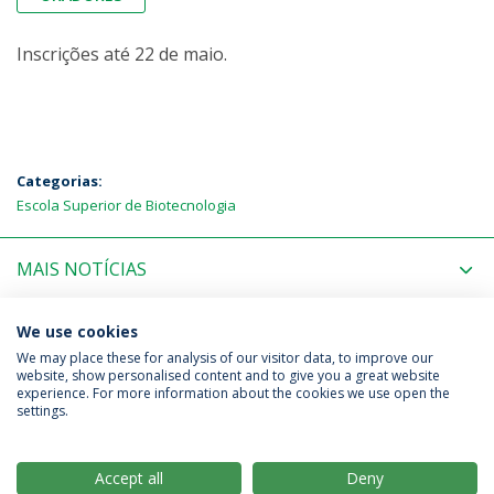
Inscrições até 22 de maio.
Categorias:
Escola Superior de Biotecnologia
MAIS NOTÍCIAS
PRÓXIMOS EVENTOS
We use cookies
We may place these for analysis of our visitor data, to improve our
website, show personalised content and to give you a great website
experience. For more information about the cookies we use open the
Política de Privacidade
Termos & Condições
settings.
Direitos do Titular dos Dados
Accept all
Deny