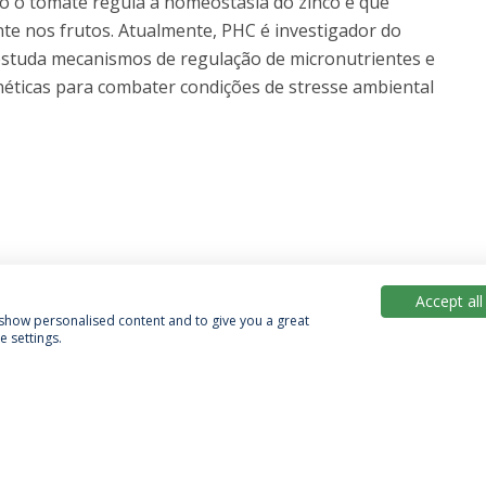
o o tomate regula a homeostasia do zinco e que
nte nos frutos. Atualmente, PHC é investigador do
estuda mecanismos de regulação de micronutrientes e
enéticas para combater condições de stresse ambiental
Accept all
, show personalised content and to give you a great
 settings.
Política de Privacidade
Termos & Condições
Direitos do Titular dos Dados