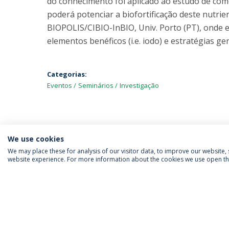
do conhecimento foi aplicado ao estudo de com
poderá potenciar a biofortificação deste nutrie
BIOPOLIS/CIBIO-InBIO, Univ. Porto (PT), onde 
elementos benéficos (i.e. iodo) e estratégias g
Categorias:
Eventos
Seminários
Investigação
We use cookies
We may place these for analysis of our visitor data, to improve our website
website experience. For more information about the cookies we use open the
SIGA-NOS