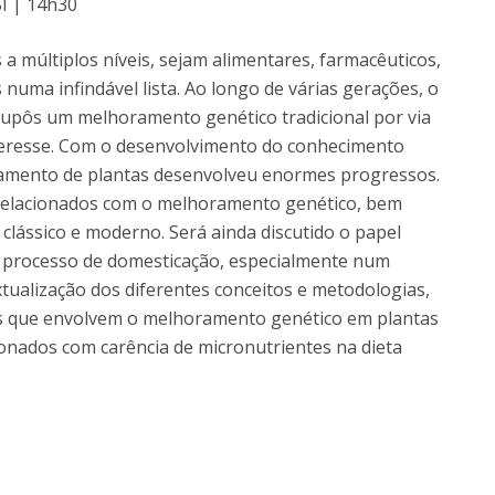
I | 14h30
Dia Internacional do Microrganismo
Teen Academy
Doutoramentos
 múltiplos níveis, sejam alimentares, farmacêuticos,
Bio & Tec: Cientista por um dia
numa infindável lista. Ao longo de várias gerações, o
Pós-Graduações
Conferências em Biotecnologia
supôs um melhoramento genético tradicional por via
Tertúlias na Biotecnologia
interesse. Com o desenvolvimento do conhecimento
Formação Avançada
Jornadas de Biotecnologia
oramento de plantas desenvolveu enormes progressos.
Laboratório Nacional de Referência para Materiais &
 relacionados com o melhoramento genético, bem
Embalagens
lássico e moderno. Será ainda discutido o papel
CINATE - Laboratório de Análises e Ensaios a Alimentos
do processo de domesticação, especialmente num
e Embalagens
xtualização dos diferentes conceitos e metodologias,
cos que envolvem o melhoramento genético em plantas
ionados com carência de micronutrientes na dieta