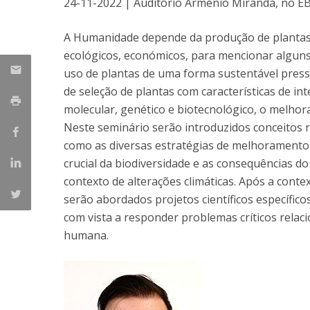
24-11-2022 | Auditório Arménio Miranda, no EB
Parcerias Estratégicas
Iniciativas Nacionais
A Humanidade depende da produção de plantas a
O que dizem sobre a ESB
ecológicos, económicos, para mencionar alguns 
Candidaturas
uso de plantas de uma forma sustentável pres
Clube de Inovação e Conhecimento
de seleção de plantas com características de 
molecular, genético e biotecnológico, o melh
Neste seminário serão introduzidos conceitos
como as diversas estratégias de melhoramento c
crucial da biodiversidade e as consequências 
contexto de alterações climáticas. Após a conte
serão abordados projetos científicos específi
com vista a responder problemas críticos relac
humana.