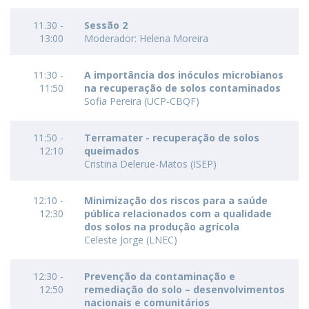
11.30 -
Sessão 2
13:00
Moderador: Helena Moreira
11:30 -
A importância dos inóculos microbianos
11:50
na recuperação de solos contaminados
Sofia Pereira (UCP-CBQF)
11:50 -
Terramater - recuperação de solos
12:10
queimados
Cristina Delerue-Matos (ISEP)
12:10 -
Minimização dos riscos para a saúde
12:30
pública relacionados com a qualidade
dos solos na produção agrícola
Celeste Jorge (LNEC)
12:30 -
Prevenção da contaminação e
12:50
remediação do solo – desenvolvimentos
nacionais e comunitários