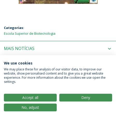
Categorias:
Escola Superior de Biotecnologia
MAIS NOTÍCIAS
PRÓXIMOS EVENTOS
We use cookies
We may place these for analysis of our visitor data, to improve our
website, show personalised content and to give you a great website
experience. For more information about the cookies we use open the
Política de Privacidade
Termos & Condições
settings.
Direitos do Titular dos Dados
Accept all
Deny
No, adjust
© 2026 Universidade Católica Portuguesa