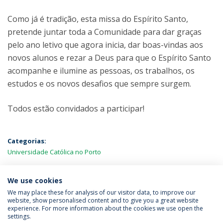
Como já é tradição, esta missa do Espírito Santo,
pretende juntar toda a Comunidade para dar graças
pelo ano letivo que agora inicia, dar boas-vindas aos
novos alunos e rezar a Deus para que o Espírito Santo
acompanhe e ilumine as pessoas, os trabalhos, os
estudos e os novos desafios que sempre surgem.
Todos estão convidados a participar!
Categorias:
Universidade Católica no Porto
MAIS NOTÍCIAS
We use cookies
We may place these for analysis of our visitor data, to improve our
website, show personalised content and to give you a great website
experience. For more information about the cookies we use open the
Política de Privacidade
Termos & Condições
settings.
Direitos do Titular dos Dados