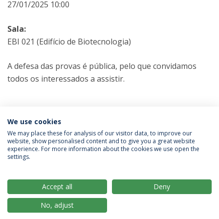
27/01/2025 10:00
Sala:
EBI 021 (Edifício de Biotecnologia)
A defesa das provas é pública, pelo que convidamos
todos os interessados a assistir.
Categorias:
Mestrado em Microbiologia Aplicada
We use cookies
Provas Públicas
We may place these for analysis of our visitor data, to improve our
website, show personalised content and to give you a great website
experience. For more information about the cookies we use open the
Política de Privacidade
Termos & Condições
settings.
Direitos do Titular dos Dados
Accept all
Deny
No, adjust
© 2026 Universidade Católica Portuguesa