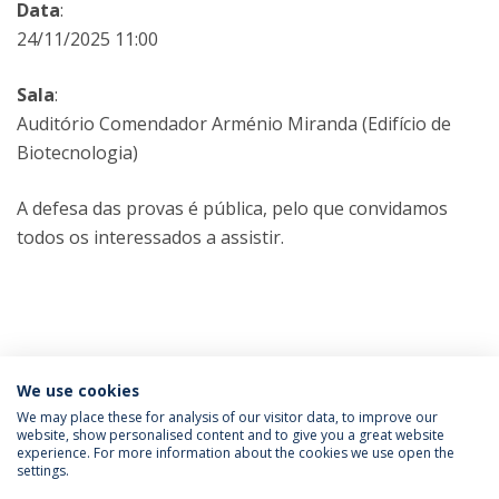
Data
:
24/11/2025 11:00
Sala
:
Auditório Comendador Arménio Miranda (Edifício de
Biotecnologia)
A defesa das provas é pública, pelo que convidamos
todos os interessados a assistir.
Categorias:
Ph.D. in Biotechnology
We use cookies
Provas Públicas
We may place these for analysis of our visitor data, to improve our
website, show personalised content and to give you a great website
experience. For more information about the cookies we use open the
Política de Privacidade
Termos & Condições
settings.
Direitos do Titular dos Dados