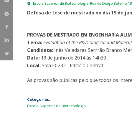
Escola Superior de Biotecnologia
Rua de Diogo Botelho 1
Parcerias Estratégicas
Iniciativas Nacionais
Defesa de tese de mestrado no dia 19 de ju
O que dizem sobre a ESB
Candidaturas
Clube de Inovação e Conhecimento
PROVAS DE MESTRADO EM ENGENHARIA ALI
Tema:
Evaluation of the Physiological and Molecul
Candidata:
Inês Valadares Serrrão Branco Me
Data:
19 de junho de 2014 às 14h30
Local:
Sala EC232 - Edifício Central
As provas são públicas pelo que todos os intere
Categorias:
Escola Superior de Biotecnologia