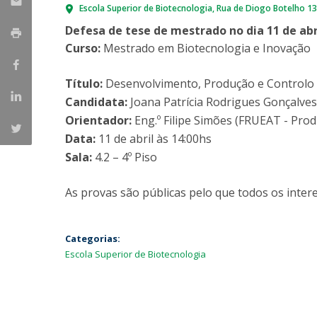
Escola Superior de Biotecnologia
Rua de Diogo Botelho 1
Parcerias Estratégicas
Iniciativas Nacionais
Defesa de tese de mestrado no dia 11 de abr
O que dizem sobre a ESB
Curso:
Mestrado em Biotecnologia e Inovação
Candidaturas
Clube de Inovação e Conhecimento
Título:
Desenvolvimento, Produção e Controlo 
Candidata:
Joana Patrícia Rodrigues Gonçalves
Orientador:
Eng.º Filipe Simões (FRUEAT - Prod
Data:
11 de abril às 14:00hs
Sala:
4.2 – 4º Piso
As provas são públicas pelo que todos os intere
Categorias:
Escola Superior de Biotecnologia