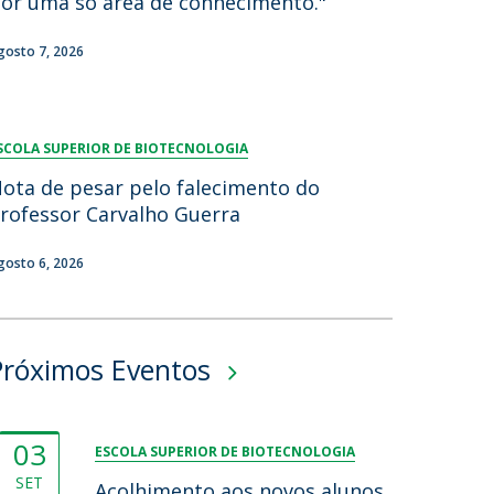
or uma só área de conhecimento."
lumni
gosto 7, 2026
log
acebook
eceba as notícias para Alumni
SCOLA SUPERIOR DE BIOTECNOLOGIA
ota de pesar pelo falecimento do
rofessor Carvalho Guerra
gosto 6, 2026
Próximos Eventos
03
ESCOLA SUPERIOR DE BIOTECNOLOGIA
SET
Acolhimento aos novos alunos