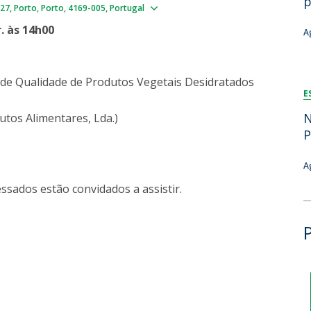
p
Show map
327
Porto
Porto
4169-005
Portugal
Dia Internacional do Microrganismo
A
Teen Academy
Doutoramentos
. às 14h00
A
Bio & Tec: Cientista por um dia
B
Pós-Graduações
Conferências em Biotecnologia
F
Tertúlias na Biotecnologia
R
de Qualidade de Produtos Vegetais Desidratados
Formação Avançada
E
Jornadas de Biotecnologia
N
utos Alimentares, Lda.)
P
A
ssados estão convidados a assistir.