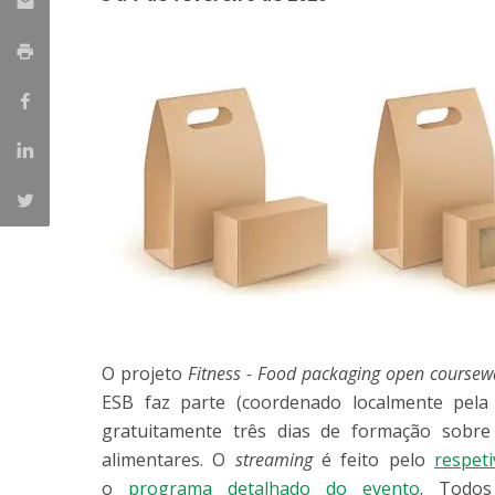
Parcerias Estratégicas
Iniciativas Nacionais
O que dizem sobre a ESB
Candidaturas
Clube de Inovação e Conhecimento
O projeto
Fitness - Food packaging open coursew
ESB faz parte (coordenado localmente pela
gratuitamente três dias de formação sobre
alimentares. O
streaming
é feito pelo
respet
o
programa detalhado do evento
. Todos