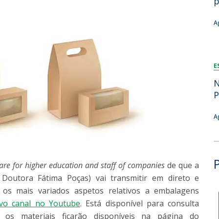
p
Dia Internacional do Microrganismo
Teen Academy
Doutoramentos
A
Bio & Tec: Cientista por um dia
Pós-Graduações
Conferências em Biotecnologia
Tertúlias na Biotecnologia
Formação Avançada
E
Jornadas de Biotecnologia
Laboratório Nacional de Referência para Materiais &
N
Embalagens
P
CINATE - Laboratório de Análises e Ensaios a Alimentos
e Embalagens
A
are for higher education and staff of companies
de que a
 Doutora Fátima Poças) vai transmitir em direto e
 os mais variados aspetos relativos a embalagens
ivo canal no Youtube
. Está disponível para consulta
 os materiais ficarão disponíveis na página do