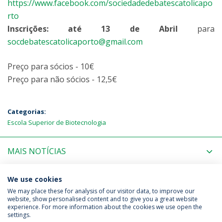
https://www.facebook.com/sociedadedebatescatolicapo
rto
Inscrições: até 13 de Abril
para
socdebatescatolicaporto@gmail.com
Preço para sócios - 10€
Preço para não sócios - 12,5€
Categorias:
Escola Superior de Biotecnologia
MAIS NOTÍCIAS
PRÓXIMOS EVENTOS
We use cookies
We may place these for analysis of our visitor data, to improve our
website, show personalised content and to give you a great website
experience. For more information about the cookies we use open the
Política de Privacidade
Termos & Condições
settings.
Direitos do Titular dos Dados