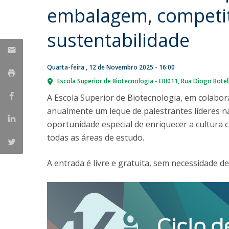
Parcerias Estratégicas
embalagem, competit
Iniciativas Nacionais
O que dizem sobre a ESB
sustentabilidade
Candidaturas
Clube de Inovação e Conhecimento
Quarta-feira , 12 de Novembro 2025 - 16:00
Escola Superior de Biotecnologia - EBI011
Rua Diogo Botel
A Escola Superior de Biotecnologia, em colabo
anualmente um leque de palestrantes líderes n
oportunidade especial de enriquecer a cultura c
todas as áreas de estudo.
A entrada é livre e gratuita, sem necessidade de