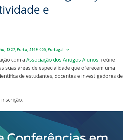
Dia Internacional do Microrganismo
ividade e
Teen Academy
Doutoramentos
Bio & Tec: Cientista por um dia
Pós-Graduações
Conferências em Biotecnologia
Tertúlias na Biotecnologia
Formação Avançada
Jornadas de Biotecnologia
Show map
ho, 1327
Porto
4169-005
Portugal
Laboratório Nacional de Referência para Materiais &
Embalagens
ração com a
Associação dos Antigos Alunos
, reúne
CINATE - Laboratório de Análises e Ensaios a Alimentos
as suas áreas de especialidade que oferecem uma
e Embalagens
ientífica de estudantes, docentes e investigadores de
 inscrição.