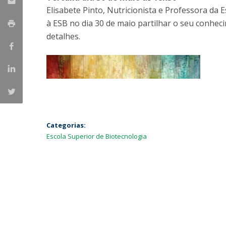
Parcerias Estratégicas
Elisabete Pinto, Nutricionista e Professora da 
Iniciativas Nacionais
à ESB no dia 30 de maio partilhar o seu conhec
O que dizem sobre a ESB
detalhes.
Candidaturas
Clube de Inovação e Conhecimento
Categorias:
Escola Superior de Biotecnologia