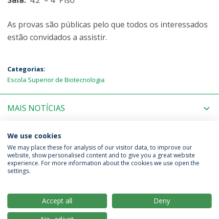
Sala:
4.2 – 4º Piso
As provas são públicas pelo que todos os interessados
estão convidados a assistir.
Categorias:
Escola Superior de Biotecnologia
MAIS NOTÍCIAS
PRÓXIMOS EVENTOS
We use cookies
We may place these for analysis of our visitor data, to improve our
website, show personalised content and to give you a great website
experience. For more information about the cookies we use open the
Política de Privacidade
Termos & Condições
settings.
Direitos do Titular dos Dados
Accept all
Deny