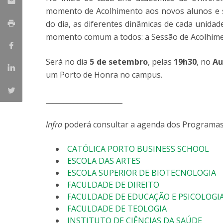
Parcerias Estratégicas
momento de Acolhimento aos novos alunos e su
Iniciativas Nacionais
do dia, as diferentes dinâmicas de cada unida
O que dizem sobre a ESB
momento comum a todos: a Sessão de Acolhime
Candidaturas
Clube de Inovação e Conhecimento
Será no dia
5 de setembro
, pelas
19h30
, no
Au
um Porto de Honra no campus.
______________________
Infra
poderá consultar a agenda dos Programas
CATÓLICA PORTO BUSINESS SCHOOL
ESCOLA DAS ARTES
ESCOLA SUPERIOR DE BIOTECNOLOGIA
FACULDADE DE DIREITO
FACULDADE DE EDUCAÇÃO E PSICOLOGI
FACULDADE DE TEOLOGIA
INSTITUTO DE CIÊNCIAS DA SAÚDE