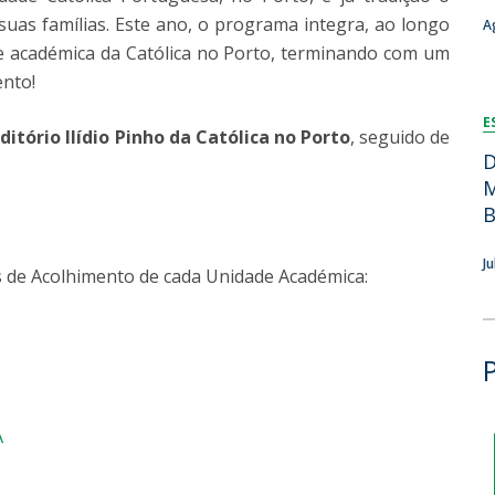
Dia Internacional do Microrganismo
as famílias. Este ano, o programa integra, ao longo
A
Teen Academy
Doutoramentos
de académica da Católica no Porto, terminando com um
Bio & Tec: Cientista por um dia
nto!
Pós-Graduações
Conferências em Biotecnologia
E
Tertúlias na Biotecnologia
ditório Ilídio Pinho da Católica no Porto
, seguido de
Formação Avançada
Jornadas de Biotecnologia
D
Laboratório Nacional de Referência para Materiais &
M
Embalagens
B
CINATE - Laboratório de Análises e Ensaios a Alimentos
e Embalagens
J
 de Acolhimento de cada Unidade Académica:
A