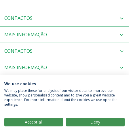
CONTACTOS
MAIS INFORMAÇÃO
CONTACTOS
MAIS INFORMAÇÃO
COORDENAÇÃO
We use cookies
We may place these for analysis of our visitor data, to improve our
website, show personalised content and to give you a great website
experience. For more information about the cookies we use open the
Política de Privacidade
Termos & Condições
settings.
Direitos do Titular dos Dados
Accept all
Deny