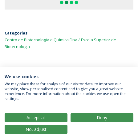
fiber_manual_record
fiber_manual_record
fiber_manual_record
fiber_manual_record
Categorias:
Centro de Biotecnologia e Química Fina
Escola Superior de
Biotecnologia
MAIS NOTÍCIAS
We use cookies
We may place these for analysis of our visitor data, to improve our
website, show personalised content and to give you a great website
experience. For more information about the cookies we use open the
Política de Privacidade
Termos & Condições
settings.
Direitos do Titular dos Dados
Accept all
Deny
No, adjust
© 2026 Universidade Católica Portuguesa