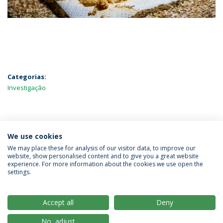
Categorias:
Investigação
MAIS NOTÍCIAS
We use cookies
We may place these for analysis of our visitor data, to improve our
website, show personalised content and to give you a great website
experience. For more information about the cookies we use open the
Política de Privacidade
Termos & Condições
settings.
Direitos do Titular dos Dados
Accept all
Deny
No, adjust