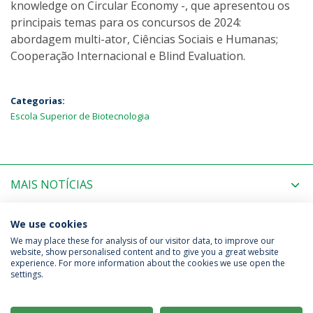
knowledge on Circular Economy -, que apresentou os
principais temas para os concursos de 2024:
abordagem multi-ator, Ciências Sociais e Humanas;
Cooperação Internacional e Blind Evaluation.
Categorias:
Escola Superior de Biotecnologia
MAIS NOTÍCIAS
PRÓXIMOS EVENTOS
We use cookies
We may place these for analysis of our visitor data, to improve our
website, show personalised content and to give you a great website
experience. For more information about the cookies we use open the
Política de Privacidade
Termos & Condições
settings.
Direitos do Titular dos Dados