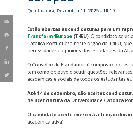
Parcerias Estratégicas
Quinta-feira, Dezembro 11, 2025 - 10:19
Iniciativas Nacionais
O que dizem sobre a ESB
Candidaturas
Estão abertas as candidaturas para um rep
Clube de Inovação e Conhecimento
Transform4Europe
(T4EU)
. O candidato selec
Católica Portuguesa neste órgão do T4EU, que 
necessidades e opiniões dos estudantes da Alia
O Conselho de Estudantes é composto por est
tem como objetivo discutir questões relevante
académicas e sociais de todos os estudantes e
Até 14 de dezembro, são aceites candidatu
de licenciatura da Universidade Católica P
O candidato aceite exercerá a função dura
académica ativa).