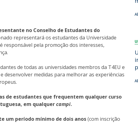
m
Dia Internacional do Microrganismo
Teen Academy
Doutoramentos
A
Bio & Tec: Cientista por um dia
Pós-Graduações
Conferências em Biotecnologia
resentante no Conselho de Estudantes do
Tertúlias na Biotecnologia
ionado representará os estudantes da Universidade
Formação Avançada
U
Jornadas de Biotecnologia
é responsável pela promoção dos interesses,
Laboratório Nacional de Referência para Materiais &
U
nça.
Embalagens
i
CINATE - Laboratório de Análises e Ensaios a Alimentos
p
udantes de todas as universidades membros da T4EU e
e Embalagens
s e desenvolver medidas para melhorar as experiências
A
uropeus.
ras de estudantes que frequentem qualquer curso
ortuguesa, em qualquer
campi
.
nte um período mínimo de dois anos
(com inscrição