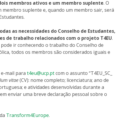
dois membros ativos e um membro suplente
. O
m membro suplente e, quando um membro sair, será
Estudantes.
das as necessidades do Conselho de Estudantes,
tes de trabalho relacionados com o projeto T4EU
.
pode ir conhecendo o trabalho do Conselho de
ólica, todos os membros são considerados iguais e
 e-mail para
t4eu@ucp.pt
com o assunto “T4EU_SC_
lum vitae
(CV): nome completo; licenciatura; ano de
ortuguesa; e atividades desenvolvidas durante a
evem enviar uma breve declaração pessoal sobre o
 da
Transform4Europe
.