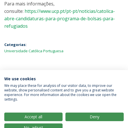
Para mais informações,
consulte:
https://www.ucp.pt/pt-pt/noticias/catolica-
abre-candidaturas-para-programa-de-bolsas-para-
refugiados
Categorias:
Universidade Católica Portuguesa
MAIS NOTÍCIAS
We use cookies
We may place these for analysis of our visitor data, to improve our
website, show personalised content and to give you a great website
experience. For more information about the cookies we use open the
Política de Privacidade
Termos & Condições
settings.
Direitos do Titular dos Dados
Accept all
Deny
No, adjust