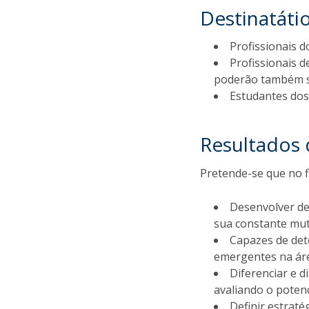
Destinatáti
Profissionais d
Profissionais 
poderão também s
Estudantes dos 
Resultados
Pretende-se que no f
Desenvolver de
sua constante mu
Capazes de det
emergentes na áre
Diferenciar e d
avaliando o potenc
Definir estraté