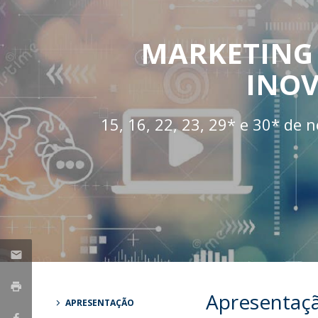
Parcerias Estratégicas
Iniciativas Nacionais
MARKETING 
O que dizem sobre a ESB
Candidaturas
INOV
Clube de Inovação e Conhecimento
15, 16, 22, 23, 29* e 30* de 
Apresentaç
APRESENTAÇÃO