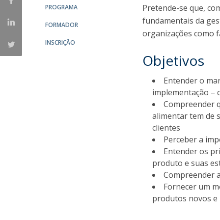
Pretende-se que, co
PROGRAMA
fundamentais da ges
FORMADOR
organizações como fa
INSCRIÇÃO
Objetivos
Entender o mar
implementação – c
Compreender qu
alimentar tem de 
clientes
Perceber a imp
Entender os pri
produto e suas es
Compreender a 
Fornecer um m
produtos novos e 