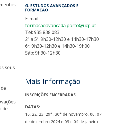
umentos
G. ESTUDOS AVANÇADOS E
FORMAÇÃO
E-mail:
formacaoavancada.porto@ucp.pt
Tel: 935 838 083
2ª a 5ª: 9h30-12h30 e 14h30-17h30
6ª: 9h30-12h30 e 14h30-19h00
Sáb: 9h30-12h30
os seus
Mais Informação
 de
INSCRIÇÕES ENCERRADAS
novações
DATAS:
o de
16, 22, 23, 29*, 30* de novembro, 06, 07
de dezembro 2024 e 03 e 04 de janeiro