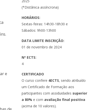
2025
(*Distânica assíncrona)
HORÁRIOS:
ca
Sextas-feiras: 14h30-18h30 e
Sábados: 9h00-13h00
ins.
DATA LIMITE INSCRIÇÃO:
01 de novembro de 2024
Nº ECTS:
4
ar e
CERTIFICADO
O curso confere
4ECTS
, sendo atribuído
um Certificado de Formação aos
participantes com assiduidades
superior
a 80%
e com
avaliação final positiva
(acima de 10 valores).
nhas de