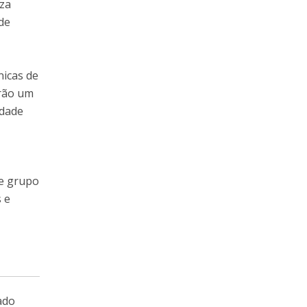
eza
 de
nicas de
erão um
idade
de grupo
s e
ado