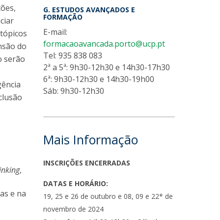
ções,
G. ESTUDOS AVANÇADOS E
FORMAÇÃO
ciar
E-mail:
 tópicos
formacaoavancada.porto@ucp.pt
nsão do
Tel: 935 838 083
o serão
2ª a 5ª: 9h30-12h30 e 14h30-17h30
6ª: 9h30-12h30 e 14h30-19h00
gência
Sáb: 9h30-12h30
clusão
Mais Informação
INSCRIÇÕES ENCERRADAS
inking
,
DATAS E HORÁRIO:
as e na
19, 25 e 26 de outubro e 08, 09 e 22* de
novembro de 2024