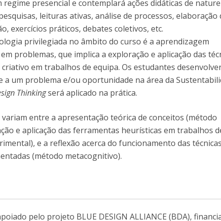
m regime presencial e contemplará ações didáticas de natur
pesquisas, leituras ativas, análise de processos, elaboração
o, exercícios práticos, debates coletivos, etc.
logia privilegiada no âmbito do curso é a aprendizagem
em problemas, que implica a exploração e aplicação das téc
criativo em trabalhos de equipa. Os estudantes desenvolv
e a um problema e/ou oportunidade na área da Sustentabil
sign Thinking
será aplicado na prática.
a variam entre a apresentação teórica de conceitos (método
ração e aplicação das ferramentas heurísticas em trabalhos 
rimental), e a reflexão acerca do funcionamento das técnica
entadas (método metacognitivo).
 apoiado pelo projeto BLUE DESIGN ALLIANCE (BDA), financi