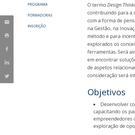
O termo
Design Think
PROGRAMA
contribuindo para a 
FORMADORAS
com a forma de pensa
INSCRIÇÃO
na Gestão, na Inova
método e para incent
explorados os concei
ferramentas. Será a
em encontrar soluçõe
de aspetos relacion
consideração será in
Objetivos
Desenvolver co
capacitando os pa
empreendedores o
exploração de opo