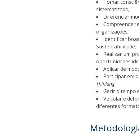
Tomar consciên
sistematizado;
Diferenciar mo
Compreender e 
organizações;
Identificar boa
Sustentabilidade;
Realizar um pr
oportunidades ide
Aplicar de mod
Participar em d
Thinking
;
Gerir o tempo e
Veicular e defe
diferentes format
Metodologi