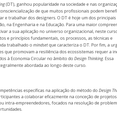
ing
(DT), ganhou popularidade na sociedade e nas organiza
consciencialização de que muitos profissionais podem benefi
r e trabalhar dos designers. O DT é hoje um dos principais
ção, na Engenharia e na Educação. Para uma maior compree
ivar a sua aplicação no universo organizacional, neste curs
tos e princípios fundamentais, os processos, as técnicas e
inda trabalhado o
mindset
que caracteriza o DT. Por fim, a ur
s que promovam a resiliência dos ecossistemas requer a in
ados à Economia Circular no âmbito do
Design Thinking
. Essa
tegralmente abordada ao longo deste curso.
mpetências específicas na aplicação do método do
Design Th
rticipantes a colaborar eficazmente na conceção de projetos
u intra-empreendedores, focados na resolução de problem
rtunidades.