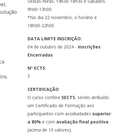
Sextas-feiras: 14h30-18h30 e Sábados:
el,
9h00-13h00
solução
*No dia 22 novembro, o horário é
18h00-22h00
DATA LIMITE INSCRIÇÃO:
04 de outubro de 2024 -
Inscrições
Encerradas
ca
Nº ECTS:
ins.
5
CERTIFICAÇÃO
O curso confere
5ECTS
, sendo atribuído
um Certificado de Formação aos
participantes com assiduidades
superior
a 80%
e com
avaliação final positiva
(acima de 10 valores).