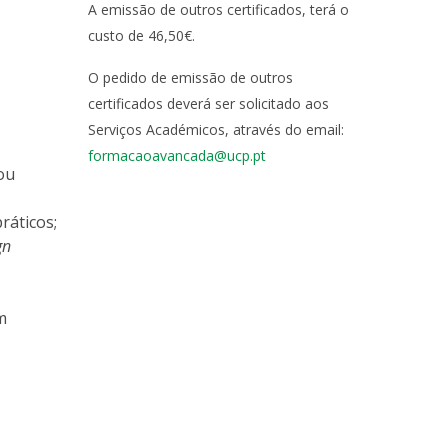
A emissão de outros certificados, terá o
custo de 46,50€.
O pedido de emissão de outros
certificados deverá ser solicitado aos
Serviços Académicos, através do email:
formacaoavancada@ucp.pt
ou
ráticos;
gn
;
m