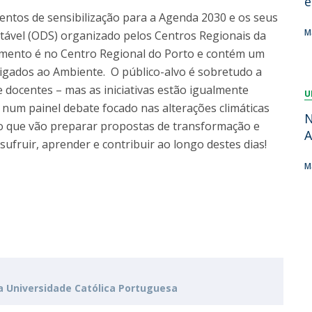
e
Dia Internacional do Microrganismo
ventos de sensibilização para a Agenda 2030 e os seus
Teen Academy
Doutoramentos
M
tável (ODS) organizado pelos Centros Regionais da
Bio & Tec: Cientista por um dia
omento é no Centro Regional do Porto e contém um
Pós-Graduações
Conferências em Biotecnologia
ligados ao Ambiente. O público-alvo é sobretudo a
Tertúlias na Biotecnologia
 docentes – mas as iniciativas estão igualmente
Formação Avançada
U
Jornadas de Biotecnologia
e num painel debate focado nas alterações climáticas
Laboratório Nacional de Referência para Materiais &
N
o que vão preparar propostas de transformação e
Embalagens
A
fruir, aprender e contribuir ao longo destes dias!
CINATE - Laboratório de Análises e Ensaios a Alimentos
e Embalagens
M
da Universidade Católica Portuguesa