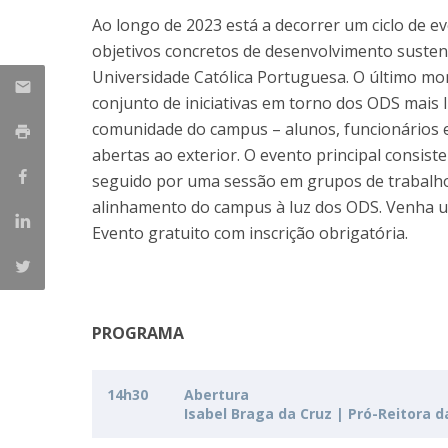
Parcerias Estratégicas
Ao longo de 2023 está a decorrer um ciclo de e
Iniciativas Nacionais
objetivos concretos de desenvolvimento susten
O que dizem sobre a ESB
Universidade Católica Portuguesa. O último m
Candidaturas
conjunto de iniciativas em torno dos ODS mais 
Clube de Inovação e Conhecimento
comunidade do campus – alunos, funcionários e
abertas ao exterior. O evento principal consist
seguido por uma sessão em grupos de trabalh
alinhamento do campus à luz dos ODS. Venha usu
Evento gratuito com inscrição obrigatória.
PROGRAMA
14h30
Abertura
Isabel Braga da Cruz | Pró-Reitora 